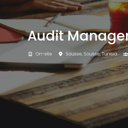
Audit Manage
On-site
Sousse
,
Sousse
,
Tunisia