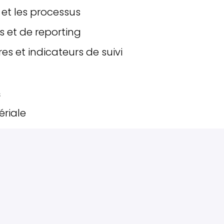
 et les processus
s et de reporting
es et indicateurs de suivi
s
riale
munication
ités
tion de problèmes