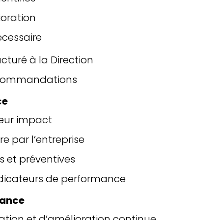
oration
écessaire
ucturé à la Direction
recommandations
ce
 leur impact
e par l’entreprise
s et préventives
indicateurs de performance
nance
ation et d’amélioration continue